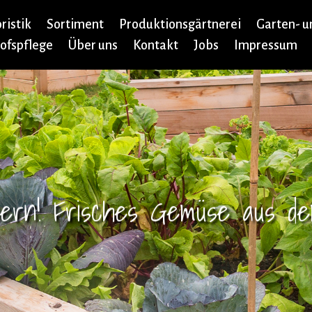
oristik
Sortiment
Produktionsgärtnerei
Garten- u
ofspflege
Über uns
Kontakt
Jobs
Impressum
nern! Frisches Gemüse aus d