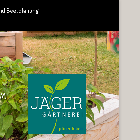
nd Beetplanung
em